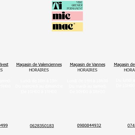
Brest
Magasin de Valenciennes
Magasin de Vannes
Magasin de
ES
HORAIRES
HORAIRES
HORA
Du lundi 
samedi
Lundi de 10H à 19H
Lundi de 14H à 18h30
De 10H00
19H00
Du mercredi au dimanche
Du mar
di au samedi
De 10H00 à 19H00
De 10H00 à 18H30
074
0628350183
9499
0980844932