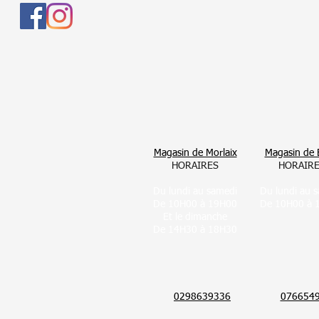
Magasin de Morlaix
Magasin de 
HORAIRES
HORAIR
Du lundi au samedi
Du lundi au 
De 10H00 à 19H00
De 10H00 à 
Et le dimanche
De 14H30 à 18H30
0298639336
076654