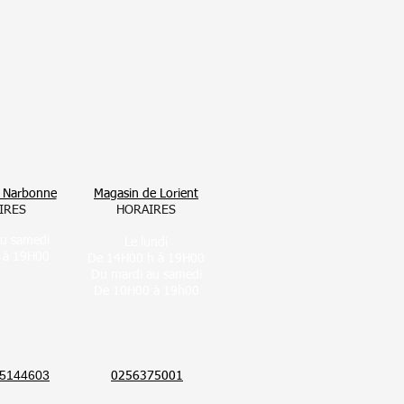
 Narbonne
Magasin de Lorient
IRES
HORAIRES
au samedi
Le lundi
 à 19H00
De 14H00 h à 19H00
Du mardi au samedi
De 10H00 à 19h00
5144603
0256375001