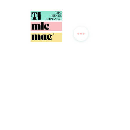
Magasin de Morlaix :
Route de l'Esperance, 29600 Saint-Martin-des-Champs (Entre
Total et Mobilier de France)
Magasin de Brest :
142 Boulevard de Coataudon, 29490 Guipavas (Ancien Cardy à
côté du Lidl)
Magasin de Vannes :
1 et 7 Rue de Lorraine, 56860 Séné
Magasin de Narbonne : 41
avenue du Champs de Mars, 11000 Narbonne
Magasin de Lorient :
94 Rue Henri Ducassou, 56850 Caudan
Magasin de Valenciennes :
24 Av. du Général Horne, 59300 Valenciennes
Conditions générales vendeur
Informations légales