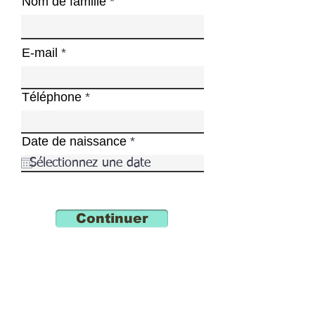
Nom de famille
E-mail
Téléphone
r
Date de naissance
*
e
q
u
i
r
e
Continuer
d