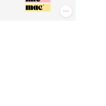
Magasin de Morlaix :
Route de l'Esperance, 29600 Saint-Martin-des-Champs (Entre
Total et Mobilier de France)
Magasin de Brest :
142 Boulevard de Coataudon, 29490 Guipavas (Ancien Cardy à
côté du Lidl)
Magasin de Vannes :
1 et 7 Rue de Lorraine, 56860 Séné
Magasin de Narbonne : 41
avenue du Champs de Mars, 11000 Narbonne
Magasin de Lorient :
94 Rue Henri Ducassou, 56850 Caudan
Magasin de Valenciennes :
24 Av. du Général Horne, 59300 Valenciennes
Conditions générales vendeur
Informations légales
© 2026 par Timicmac - Vide grenier permanent -