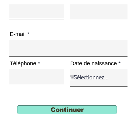
E-mail
r
Téléphone
Date de naissance
*
e
q
u
i
r
e
d
Continuer