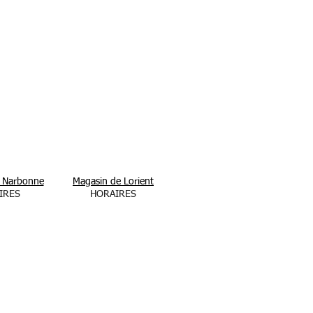
 Narbonne
Magasin de Lorient
IRES
HORAIRES
au samedi
Le lundi
 à 19H00
De 14H00 h à 19H00
Du mardi au samedi
De 10H00 à 19h00