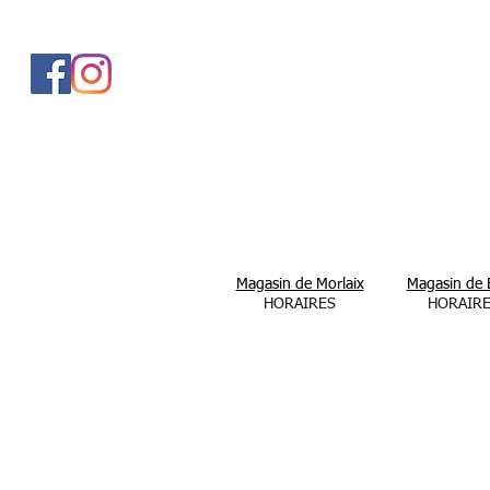
Magasin de Morlaix
Magasin de 
HORAIRES
HORAIR
Du lundi au samedi
Du lundi au 
De 10H00 à 19H00
De 10H00 à 
Et le dimanche
De 14H30 à 18H30