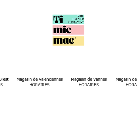
Brest
Magasin de Valenciennes
Magasin de Vannes
Magasin de
ES
HORAIRES
HORAIRES
HORA
Du lundi 
samedi
Lundi de 10H à 19H
Lundi de 14H à 18h30
De 10H00
19H00
Du mercredi au dimanche
Du mar
di au samedi
De 10H00 à 19H00
De 10H00 à 18H30