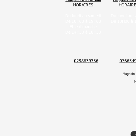
HORAIRES
HORAIR
Du lundi au samedi
Du lundi au 
De 10H00 à 19H00
De 10H00 à 
Et le dimanche
De 14H30 à 18H30
0298639336
076654
Magasin 
M