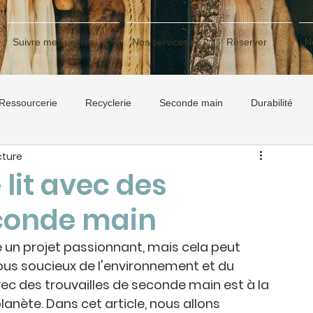
Suivre mes ventes
Nos services
Réserver
N
Ressourcerie
Recyclerie
Seconde main
Durabilité
cture
 lit avec des
econde main
un projet passionnant, mais cela peut 
ous soucieux de l'environnement et du 
avec des trouvailles de seconde main est à la 
anète. Dans cet article, nous allons 