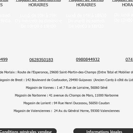
ES
HORAIRES
HORAIRES
HORA
Du lundi 
samedi
Lundi de 10H à 19H
Lundi de 14H à 18h30
De 10H00
19H00
Du mercredi au dimanche
Du mar
di au samedi
De 10H00 à 19H00
De 10H00 à 18H30
074
0628350183
9499
0980844932
de Morlaix :
Route de l'Esperance, 29600 Saint-Martin-des-Champs (Entre Total et Mobilier d
agasin de Brest :
142 Boulevard de Coataudon, 29490 Guipavas (Ancien Cardy à côté du Lid
Magasin de Vannes :
1 et 7 Rue de Lorraine, 56860 Séné
Magasin de Narbonne : 41
avenue du Champs de Mars, 11000 Narbonne
Magasin de Lorient :
94 Rue Henri Ducassou, 56850 Caudan
Magasin de Valenciennes :
24 Av. du Général Horne, 59300 Valenciennes
Conditions générales vendeur
Informations légales