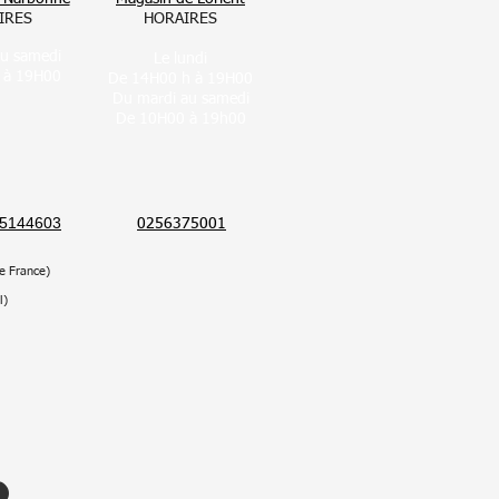
IRES
HORAIRES
au samedi
Le lundi
 à 19H00
De 14H00 h à 19H00
Du mardi au samedi
De 10H00 à 19h00
5144603
0256375001
e France)
l)