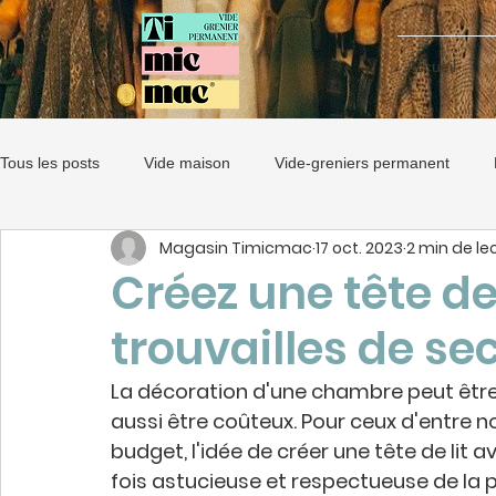
Accueil
Tous les posts
Vide maison
Vide-greniers permanent
Magasin Timicmac
17 oct. 2023
2 min de le
dépôt-vente
Décoration
Créez une tête de
trouvailles de s
La décoration d'une chambre peut être 
aussi être coûteux. Pour ceux d'entre n
budget, l'idée de créer une tête de lit 
fois astucieuse et respectueuse de la pl