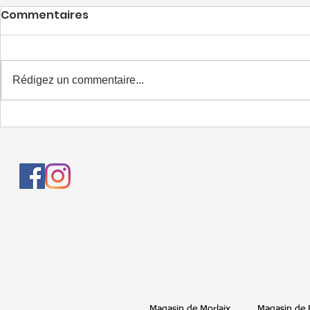
Commentaires
Rédigez un commentaire...
Annuaire des recycleries
/ ressourceries dans le
Finistère (29)
Magasin de Morlaix
Magasin de 