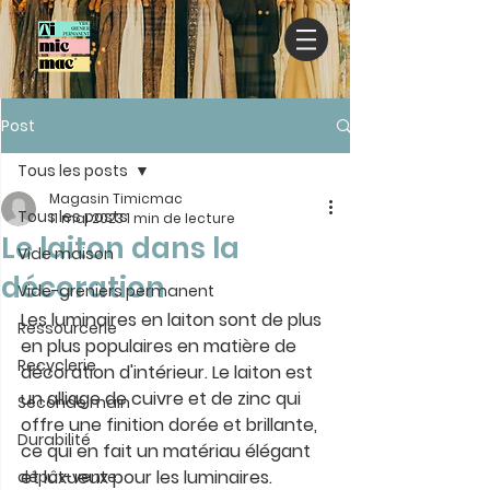
Post
Tous les posts
Magasin Timicmac
Tous les posts
11 mai 2023
1 min de lecture
Le laiton dans la
Vide maison
décoration
Vide-greniers permanent
Les luminaires en laiton sont de plus 
Ressourcerie
en plus populaires en matière de 
Recyclerie
décoration d'intérieur. Le laiton est 
un alliage de cuivre et de zinc qui 
Seconde main
offre une finition dorée et brillante, 
Durabilité
ce qui en fait un matériau élégant 
et luxueux pour les luminaires.
dépôt-vente