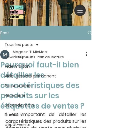
Post
Tous les posts
Magasin Ti MicMac
Tous les posts
28 févr. 2023
1 min de lecture
Pourquoi faut-il bien
Vide maison
détailler les
Vide-greniers permanent
caractéristiques des
Ressourcerie
produits sur les
Recyclerie
étiquettes de ventes ?
Seconde main
Il est important de détailler les 
Durabilité
caractéristiques des produits sur les 
dépôt-vente