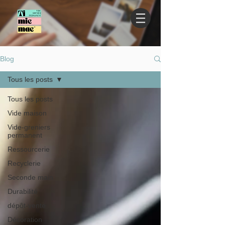
Blog
Tous les posts
Tous les posts
Vide maison
Vide-greniers
permanent
Ressourcerie
Recyclerie
Seconde main
Durabilité
dépôt-vente
Décoration