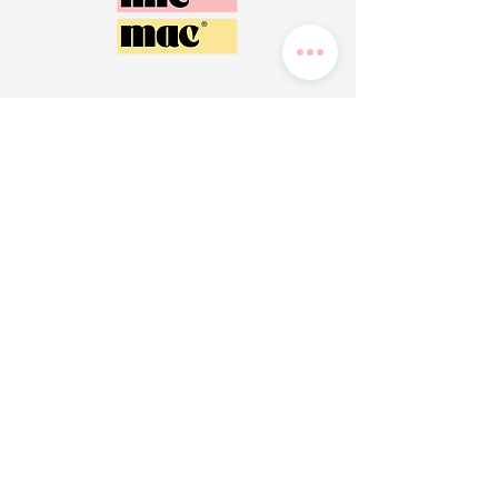
Magasin de Morlaix :
Route de l'Esperance, 29600 Saint-Martin-des-Champs (Entre
Total et Mobilier de France)
Magasin de Brest :
142 Boulevard de Coataudon, 29490 Guipavas (Ancien Cardy à
côté du Lidl)
Magasin de Vannes :
1 et 7 Rue de Lorraine, 56860 Séné
Magasin de Narbonne : 41
avenue du Champs de Mars, 11000 Narbonne
Magasin de Lorient :
94 Rue Henri Ducassou, 56850 Caudan
Magasin de Valenciennes :
24 Av. du Général Horne, 59300 Valenciennes
Conditions générales vendeur
Informations légales
© 2026 par Timicmac - Vide grenier permanent -