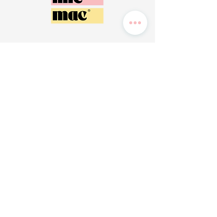
Magasin de Morlaix :
Route de l'Esperance, 29600 Saint-Martin-des-Champs (Entre
Total et Mobilier de France)
Magasin de Brest :
142 Boulevard de Coataudon, 29490 Guipavas (Ancien Cardy à
côté du Lidl)
Magasin de Vannes :
1 et 7 Rue de Lorraine, 56860 Séné
Magasin de Narbonne : 41
avenue du Champs de Mars, 11000 Narbonne
Magasin de Lorient :
94 Rue Henri Ducassou, 56850 Caudan
Magasin de Valenciennes :
24 Av. du Général Horne, 59300 Valenciennes
Conditions générales vendeur
Informations légales
© 2026 par Timicmac - Vide grenier permanent -