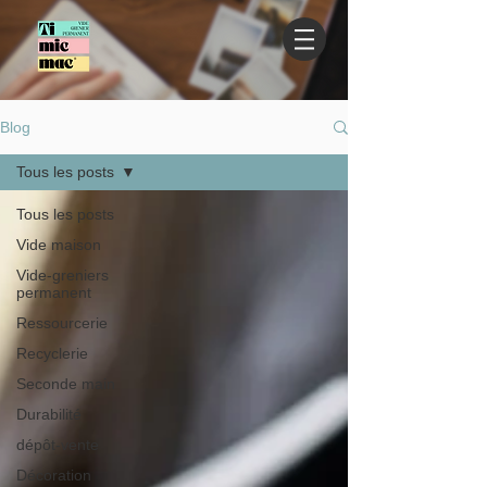
Blog
Tous les posts
Tous les posts
Vide maison
Vide-greniers
permanent
Ressourcerie
Recyclerie
Seconde main
Durabilité
dépôt-vente
Décoration