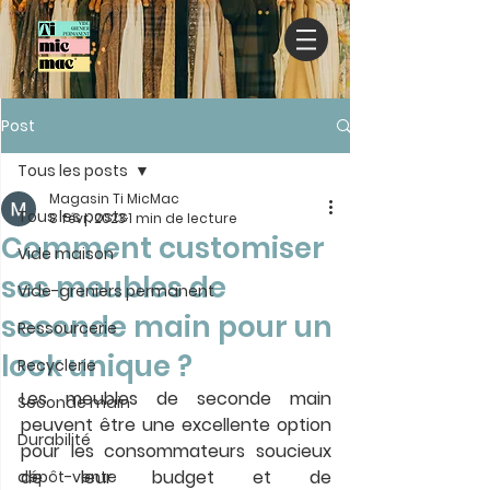
Post
Tous les posts
Magasin Ti MicMac
Tous les posts
8 févr. 2023
1 min de lecture
Comment customiser
Vide maison
ses meubles de
Vide-greniers permanent
seconde main pour un
Ressourcerie
look unique ?
Recyclerie
Les meubles de seconde main 
Seconde main
peuvent être une excellente option 
Durabilité
pour les consommateurs soucieux 
de leur budget et de 
dépôt-vente