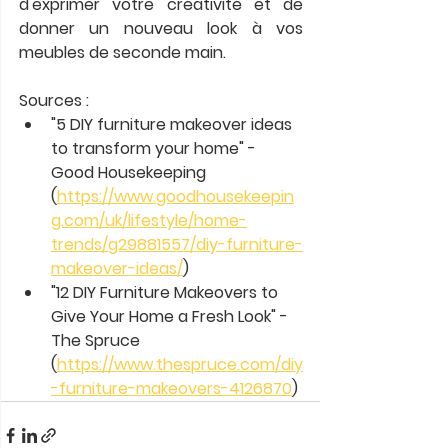
d'exprimer votre créativité et de 
donner un nouveau look à vos 
meubles de seconde main.
Sources :
"5 DIY furniture makeover ideas 
to transform your home" - 
Good Housekeeping 
(
https://www.goodhousekeepin
g.com/uk/lifestyle/home-
trends/g29881557/diy-furniture-
makeover-ideas/
)
"12 DIY Furniture Makeovers to 
Give Your Home a Fresh Look" - 
The Spruce 
(
https://www.thespruce.com/diy
-furniture-makeovers-4126870
)