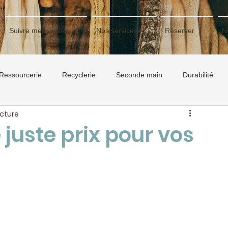
Suivre mes ventes
Nos services
Réserver
N
Ressourcerie
Recyclerie
Seconde main
Durabilité
ecture
juste prix pour vos