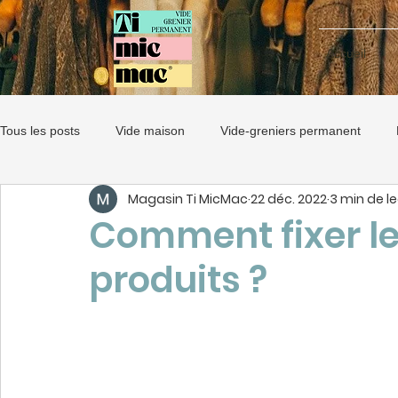
Accueil
Tous les posts
Vide maison
Vide-greniers permanent
Magasin Ti MicMac
22 déc. 2022
3 min de l
dépôt-vente
Décoration
Comment fixer le 
produits ?